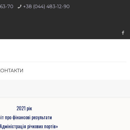
-63-70
+38 (044) 483-12-90
КОНТАКТИ
2021 рік
віт про фінансові результати
Адміністрація річкових портів»