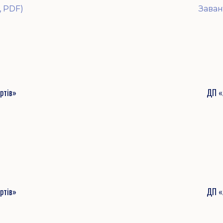
, PDF)
Заван
ртів»
ДП «
ртів»
ДП «