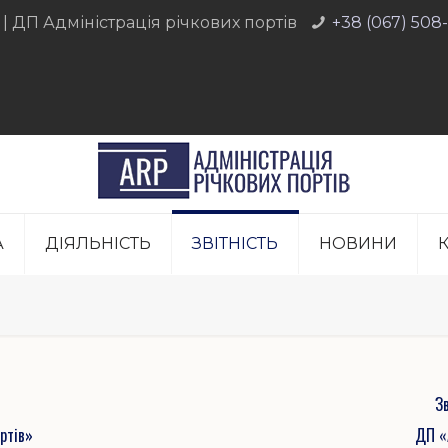
 | ДП Адміністрація річкових портів
+38 (067) 508
А
ДІЯЛЬНІСТЬ
ЗВIТНIСТЬ
НОВИНИ
З
ртів»
ДП «