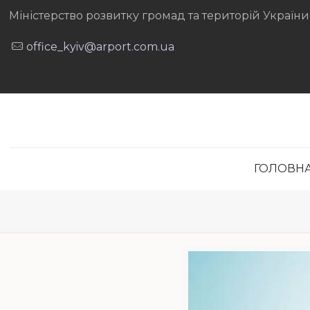
Міністерство розвитку громад та територій України
office_kyiv@arport.com.ua
ГОЛОВН