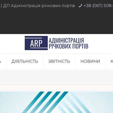
 | ДП Адміністрація річкових портів
+38 (067) 508
А
ДІЯЛЬНІСТЬ
ЗВIТНIСТЬ
НОВИНИ