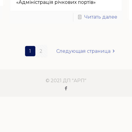
«Адміністрація річкових портів»
Читать далее
1
2
Следующая страница
© 2021 ДП "АРП"