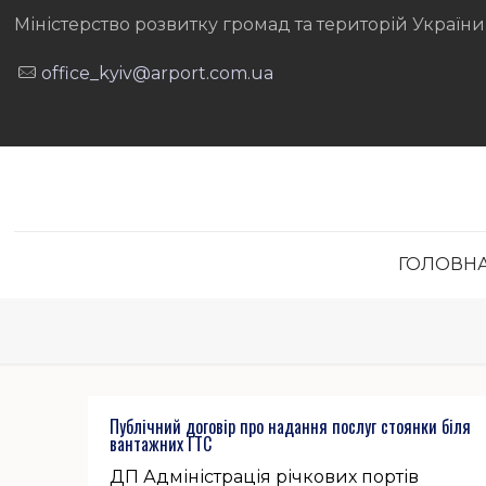
Міністерство розвитку громад та територій України
office_kyiv@arport.com.ua
ГОЛОВН
Публічний договір про надання послуг стоянки біля
вантажних ГТС
ДП Адміністрація річкових портів